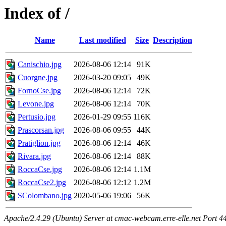
Index of /
Name
Last modified
Size
Description
Canischio.jpg
2026-08-06 12:14
91K
Cuorgne.jpg
2026-03-20 09:05
49K
FornoCse.jpg
2026-08-06 12:14
72K
Levone.jpg
2026-08-06 12:14
70K
Pertusio.jpg
2026-01-29 09:55
116K
Prascorsan.jpg
2026-08-06 09:55
44K
Pratiglion.jpg
2026-08-06 12:14
46K
Rivara.jpg
2026-08-06 12:14
88K
RoccaCse.jpg
2026-08-06 12:14
1.1M
RoccaCse2.jpg
2026-08-06 12:12
1.2M
SColombano.jpg
2020-05-06 19:06
56K
Apache/2.4.29 (Ubuntu) Server at cmac-webcam.erre-elle.net Port 4